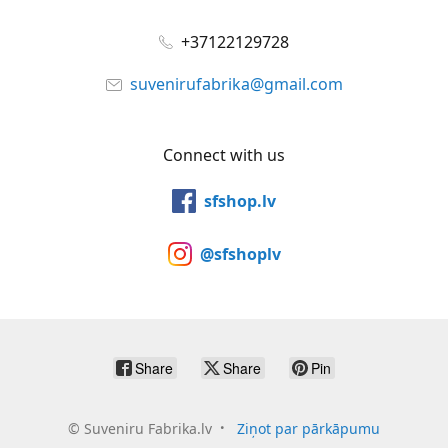
+37122129728
suvenirufabrika@gmail.com
Connect with us
sfshop.lv
@sfshoplv
Share
Share
Pin
©
Suveniru Fabrika.lv
Ziņot par pārkāpumu