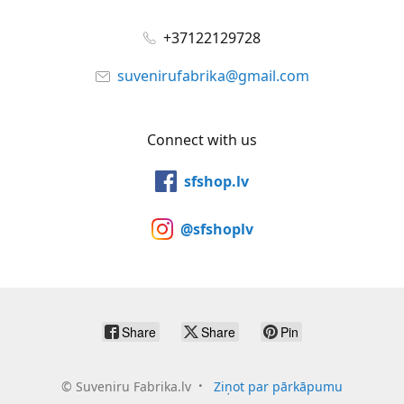
+37122129728
suvenirufabrika@gmail.com
Connect with us
sfshop.lv
@sfshoplv
Share
Share
Pin
©
Suveniru Fabrika.lv
Ziņot par pārkāpumu