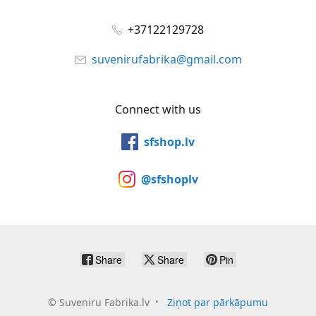
+37122129728
suvenirufabrika@gmail.com
Connect with us
sfshop.lv
@sfshoplv
Share
Share
Pin
©
Suveniru Fabrika.lv
Ziņot par pārkāpumu