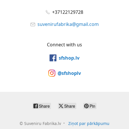
+37122129728
suvenirufabrika@gmail.com
Connect with us
sfshop.lv
@sfshoplv
Share
Share
Pin
©
Suveniru Fabrika.lv
Ziņot par pārkāpumu