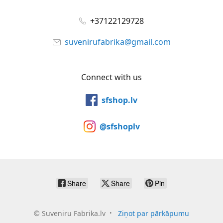
+37122129728
suvenirufabrika@gmail.com
Connect with us
sfshop.lv
@sfshoplv
Share
Share
Pin
©
Suveniru Fabrika.lv
Ziņot par pārkāpumu