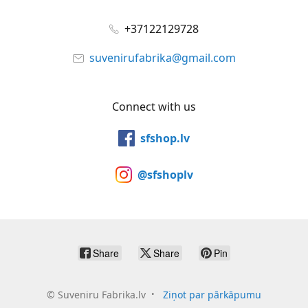
+37122129728
suvenirufabrika@gmail.com
Connect with us
sfshop.lv
@sfshoplv
Share
Share
Pin
©
Suveniru Fabrika.lv
Ziņot par pārkāpumu