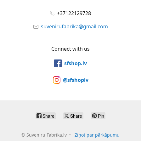
+37122129728
suvenirufabrika@gmail.com
Connect with us
sfshop.lv
@sfshoplv
Share
Share
Pin
©
Suveniru Fabrika.lv
Ziņot par pārkāpumu