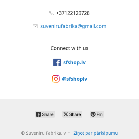
+37122129728
suvenirufabrika@gmail.com
Connect with us
sfshop.lv
@sfshoplv
Share
Share
Pin
©
Suveniru Fabrika.lv
Ziņot par pārkāpumu