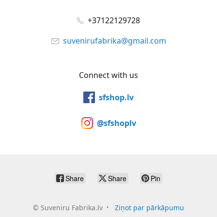
+37122129728
suvenirufabrika@gmail.com
Connect with us
sfshop.lv
@sfshoplv
Share
Share
Pin
©
Suveniru Fabrika.lv
Ziņot par pārkāpumu