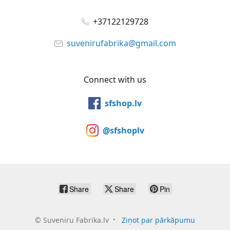
+37122129728
suvenirufabrika@gmail.com
Connect with us
sfshop.lv
@sfshoplv
Share
Share
Pin
©
Suveniru Fabrika.lv
Ziņot par pārkāpumu