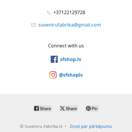
+37122129728
suvenirufabrika@gmail.com
Connect with us
sfshop.lv
@sfshoplv
Share
Share
Pin
©
Suveniru Fabrika.lv
Ziņot par pārkāpumu