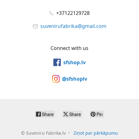
+37122129728
suvenirufabrika@gmail.com
Connect with us
sfshop.lv
@sfshoplv
Share
Share
Pin
©
Suveniru Fabrika.lv
Ziņot par pārkāpumu