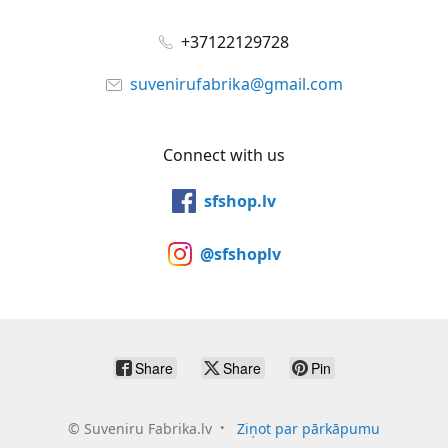
+37122129728
suvenirufabrika@gmail.com
Connect with us
sfshop.lv
@sfshoplv
Share
Share
Pin
©
Suveniru Fabrika.lv
Ziņot par pārkāpumu