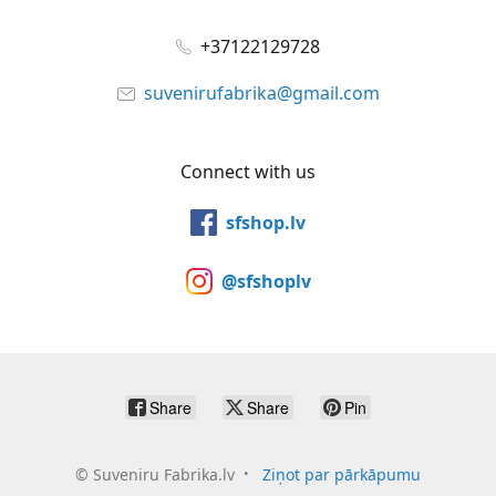
+37122129728
suvenirufabrika@gmail.com
Connect with us
sfshop.lv
@sfshoplv
Share
Share
Pin
©
Suveniru Fabrika.lv
Ziņot par pārkāpumu