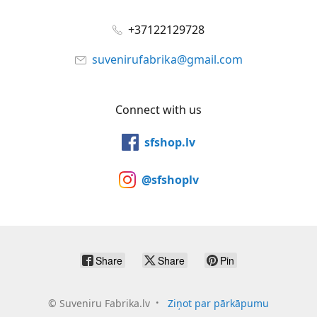
+37122129728
suvenirufabrika@gmail.com
Connect with us
sfshop.lv
@sfshoplv
Share
Share
Pin
©
Suveniru Fabrika.lv
Ziņot par pārkāpumu