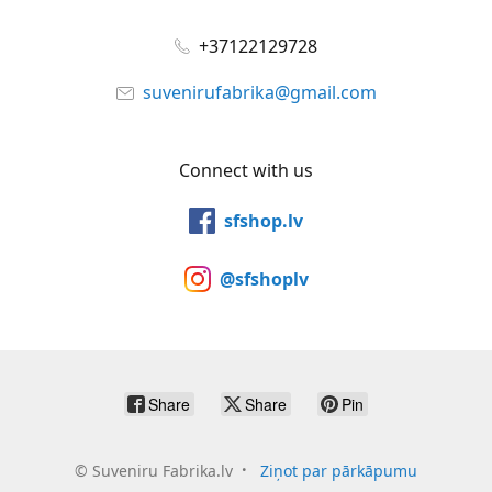
+37122129728
suvenirufabrika@gmail.com
Connect with us
sfshop.lv
@sfshoplv
Share
Share
Pin
©
Suveniru Fabrika.lv
Ziņot par pārkāpumu