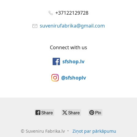
+37122129728
suvenirufabrika@gmail.com
Connect with us
sfshop.lv
@sfshoplv
Share
Share
Pin
©
Suveniru Fabrika.lv
Ziņot par pārkāpumu