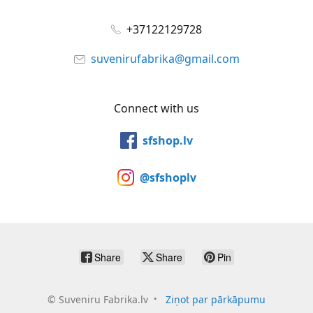
+37122129728
suvenirufabrika@gmail.com
Connect with us
sfshop.lv
@sfshoplv
Share
Share
Pin
©
Suveniru Fabrika.lv
Ziņot par pārkāpumu