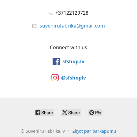
+37122129728
suvenirufabrika@gmail.com
Connect with us
sfshop.lv
@sfshoplv
Share
Share
Pin
©
Suveniru Fabrika.lv
Ziņot par pārkāpumu