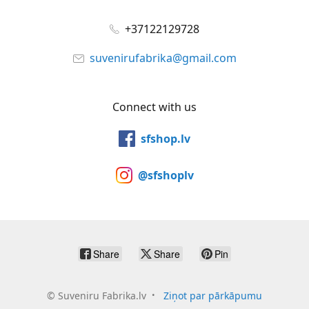
+37122129728
suvenirufabrika@gmail.com
Connect with us
sfshop.lv
@sfshoplv
Share
Share
Pin
©
Suveniru Fabrika.lv
Ziņot par pārkāpumu