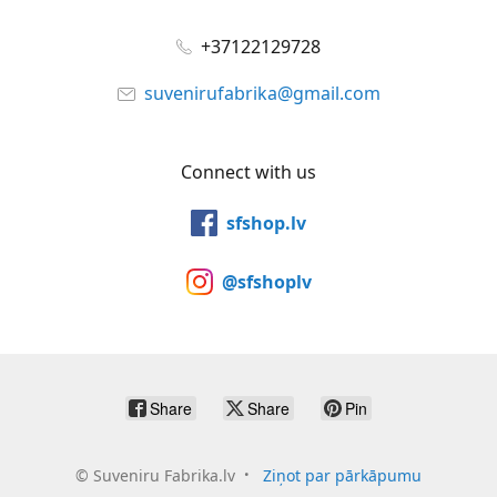
+37122129728
suvenirufabrika@gmail.com
Connect with us
sfshop.lv
@sfshoplv
Share
Share
Pin
©
Suveniru Fabrika.lv
Ziņot par pārkāpumu