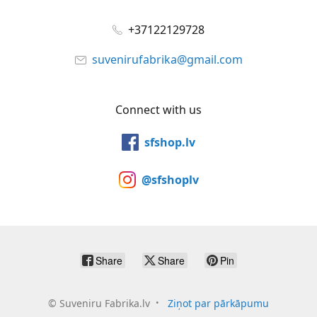
+37122129728
suvenirufabrika@gmail.com
Connect with us
sfshop.lv
@sfshoplv
Share
Share
Pin
©
Suveniru Fabrika.lv
Ziņot par pārkāpumu