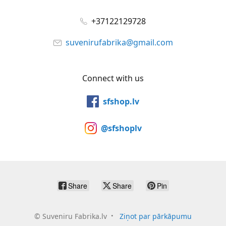
+37122129728
suvenirufabrika@gmail.com
Connect with us
sfshop.lv
@sfshoplv
Share
Share
Pin
©
Suveniru Fabrika.lv
Ziņot par pārkāpumu