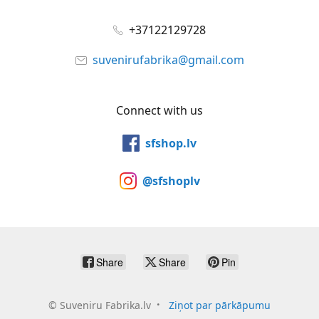
+37122129728
suvenirufabrika@gmail.com
Connect with us
sfshop.lv
@sfshoplv
Share
Share
Pin
©
Suveniru Fabrika.lv
Ziņot par pārkāpumu