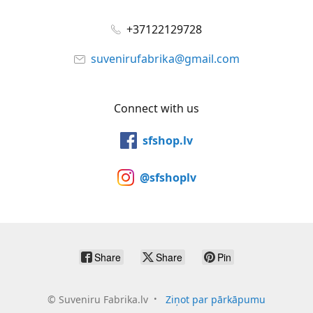
+37122129728
suvenirufabrika@gmail.com
Connect with us
sfshop.lv
@sfshoplv
Share
Share
Pin
©
Suveniru Fabrika.lv
Ziņot par pārkāpumu