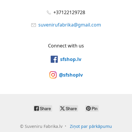
+37122129728
suvenirufabrika@gmail.com
Connect with us
sfshop.lv
@sfshoplv
Share
Share
Pin
©
Suveniru Fabrika.lv
Ziņot par pārkāpumu