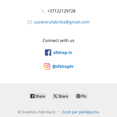
+37122129728
suvenirufabrika@gmail.com
Connect with us
sfshop.lv
@sfshoplv
Share
Share
Pin
©
Suveniru Fabrika.lv
Ziņot par pārkāpumu