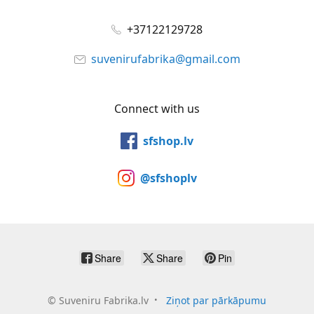
+37122129728
suvenirufabrika@gmail.com
Connect with us
sfshop.lv
@sfshoplv
Share
Share
Pin
©
Suveniru Fabrika.lv
Ziņot par pārkāpumu