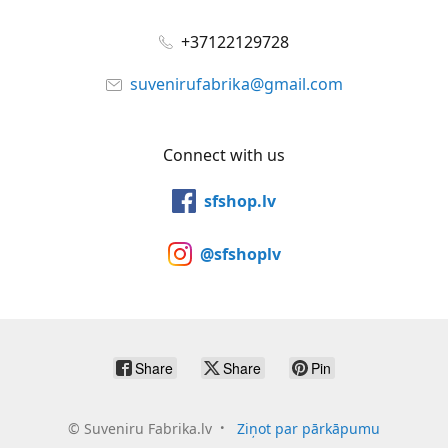
+37122129728
suvenirufabrika@gmail.com
Connect with us
sfshop.lv
@sfshoplv
Share
Share
Pin
©
Suveniru Fabrika.lv
Ziņot par pārkāpumu