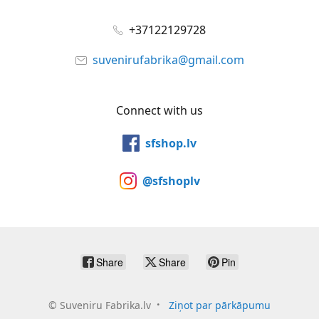
+37122129728
suvenirufabrika@gmail.com
Connect with us
sfshop.lv
@sfshoplv
Share
Share
Pin
©
Suveniru Fabrika.lv
Ziņot par pārkāpumu