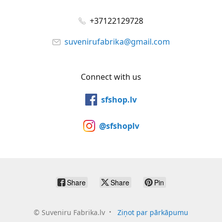
+37122129728
suvenirufabrika@gmail.com
Connect with us
sfshop.lv
@sfshoplv
Share
Share
Pin
©
Suveniru Fabrika.lv
Ziņot par pārkāpumu