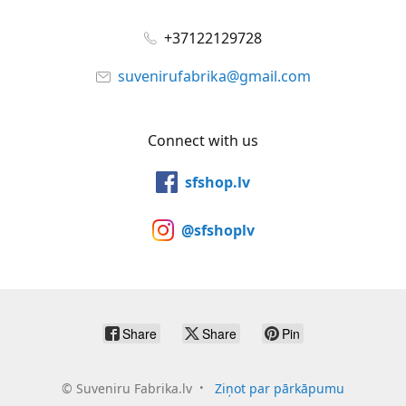
+37122129728
suvenirufabrika@gmail.com
Connect with us
sfshop.lv
@sfshoplv
Share
Share
Pin
©
Suveniru Fabrika.lv
Ziņot par pārkāpumu