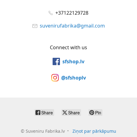
+37122129728
suvenirufabrika@gmail.com
Connect with us
sfshop.lv
@sfshoplv
Share
Share
Pin
©
Suveniru Fabrika.lv
Ziņot par pārkāpumu