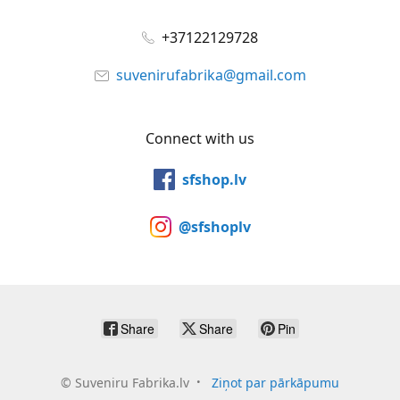
+37122129728
suvenirufabrika@gmail.com
Connect with us
sfshop.lv
@sfshoplv
Share
Share
Pin
©
Suveniru Fabrika.lv
Ziņot par pārkāpumu