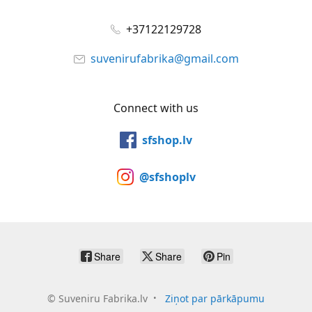
+37122129728
suvenirufabrika@gmail.com
Connect with us
sfshop.lv
@sfshoplv
Share
Share
Pin
©
Suveniru Fabrika.lv
Ziņot par pārkāpumu