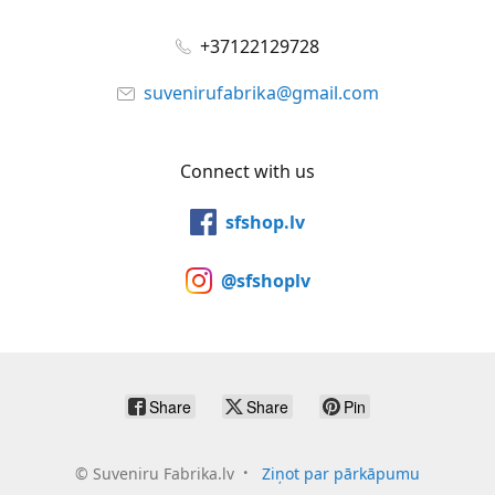
+37122129728
suvenirufabrika@gmail.com
Connect with us
sfshop.lv
@sfshoplv
Share
Share
Pin
©
Suveniru Fabrika.lv
Ziņot par pārkāpumu