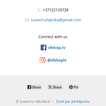
+37122129728
suvenirufabrika@gmail.com
Connect with us
sfshop.lv
@sfshoplv
Share
Share
Pin
©
Suveniru Fabrika.lv
Ziņot par pārkāpumu