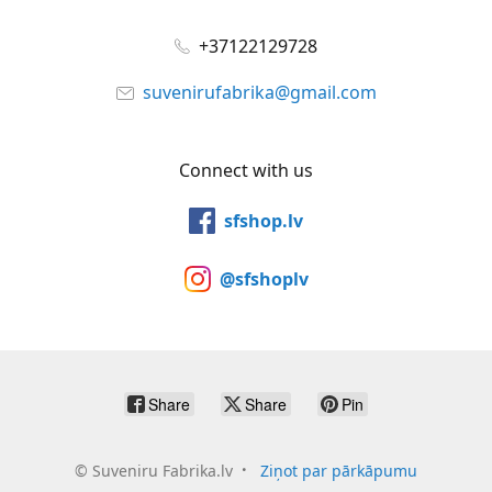
+37122129728
suvenirufabrika@gmail.com
Connect with us
sfshop.lv
@sfshoplv
Share
Share
Pin
©
Suveniru Fabrika.lv
Ziņot par pārkāpumu