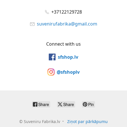
+37122129728
suvenirufabrika@gmail.com
Connect with us
sfshop.lv
@sfshoplv
Share
Share
Pin
©
Suveniru Fabrika.lv
Ziņot par pārkāpumu