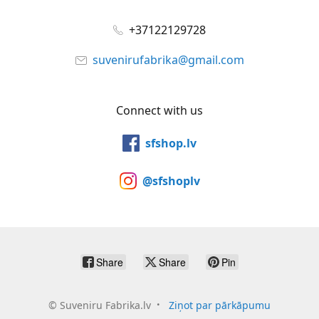
+37122129728
suvenirufabrika@gmail.com
Connect with us
sfshop.lv
@sfshoplv
Share
Share
Pin
©
Suveniru Fabrika.lv
Ziņot par pārkāpumu