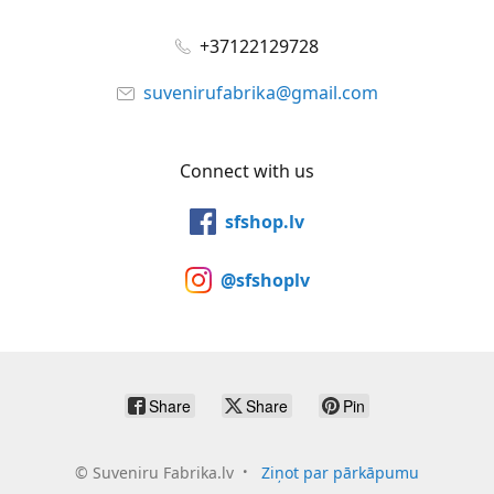
+37122129728
suvenirufabrika@gmail.com
Connect with us
sfshop.lv
@sfshoplv
Share
Share
Pin
©
Suveniru Fabrika.lv
Ziņot par pārkāpumu