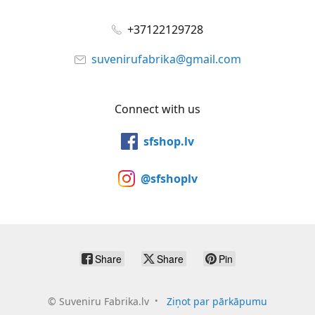
+37122129728
suvenirufabrika@gmail.com
Connect with us
sfshop.lv
@sfshoplv
Share
Share
Pin
©
Suveniru Fabrika.lv
Ziņot par pārkāpumu