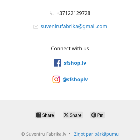
+37122129728
suvenirufabrika@gmail.com
Connect with us
sfshop.lv
@sfshoplv
Share
Share
Pin
©
Suveniru Fabrika.lv
Ziņot par pārkāpumu