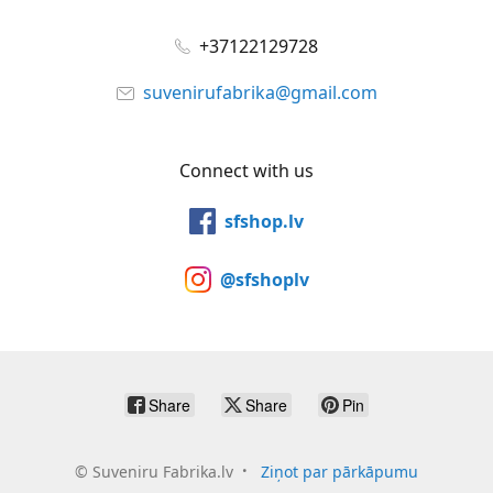
+37122129728
suvenirufabrika@gmail.com
Connect with us
sfshop.lv
@sfshoplv
Share
Share
Pin
©
Suveniru Fabrika.lv
Ziņot par pārkāpumu