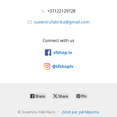
+37122129728
suvenirufabrika@gmail.com
Connect with us
sfshop.lv
@sfshoplv
Share
Share
Pin
©
Suveniru Fabrika.lv
Ziņot par pārkāpumu