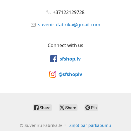
+37122129728
suvenirufabrika@gmail.com
Connect with us
sfshop.lv
@sfshoplv
Share
Share
Pin
©
Suveniru Fabrika.lv
Ziņot par pārkāpumu