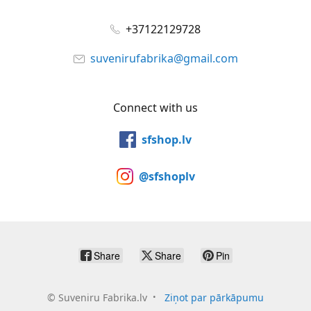
+37122129728
suvenirufabrika@gmail.com
Connect with us
sfshop.lv
@sfshoplv
Share
Share
Pin
©
Suveniru Fabrika.lv
Ziņot par pārkāpumu