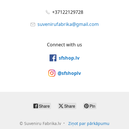
+37122129728
suvenirufabrika@gmail.com
Connect with us
sfshop.lv
@sfshoplv
Share
Share
Pin
©
Suveniru Fabrika.lv
Ziņot par pārkāpumu