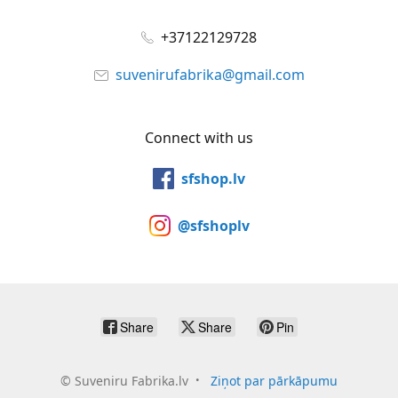
+37122129728
suvenirufabrika@gmail.com
Connect with us
sfshop.lv
@sfshoplv
Share
Share
Pin
©
Suveniru Fabrika.lv
Ziņot par pārkāpumu