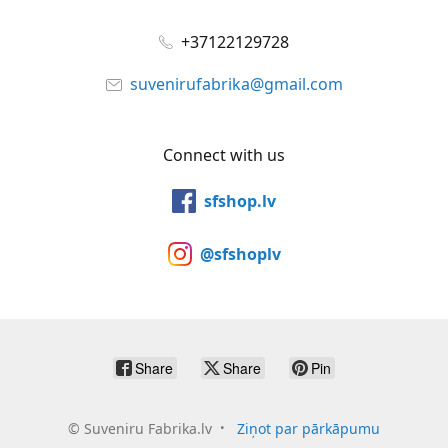
+37122129728
suvenirufabrika@gmail.com
Connect with us
sfshop.lv
@sfshoplv
Share
Share
Pin
©
Suveniru Fabrika.lv
Ziņot par pārkāpumu